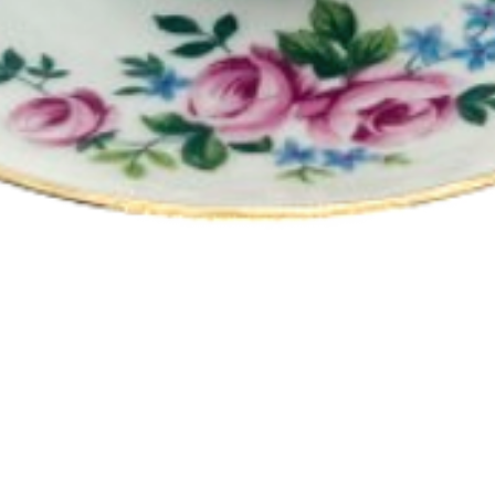
Quick View
Bougie tasse à café roses et lianes dorées