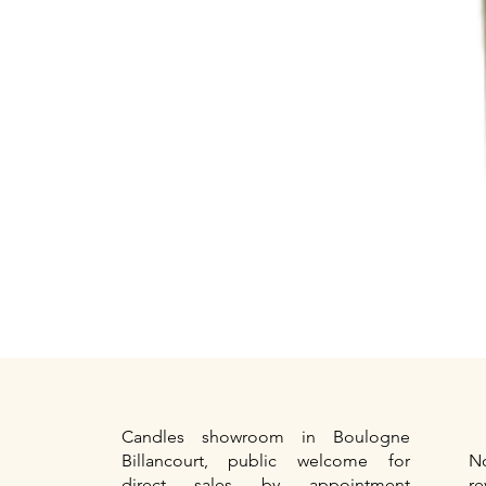
Candles showroom in Boulogne
Billancourt, public welcome for
No
direct sales by appointment
re