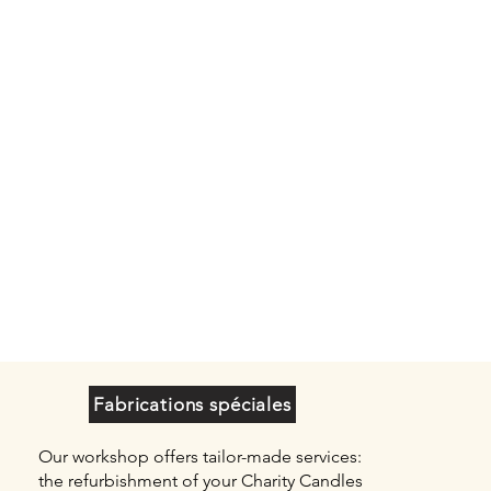
Fabrications spéciales
Our workshop offers tailor-made services:
the refurbishment of your Charity Candles