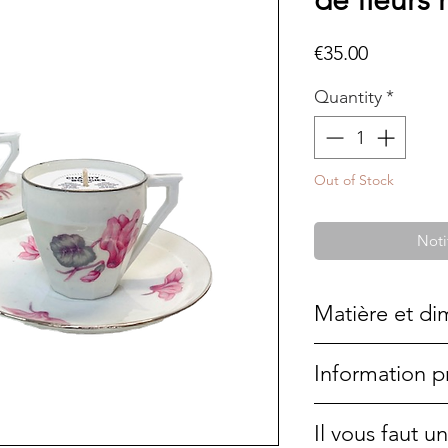
de fleurs 
Price
€35.00
Quantity
*
Out of Stock
Noti
Matière et di
Porcelaine
Information p
8 x 5 cm
Cette bougie a é
Il vous faut 
une pièce unique.