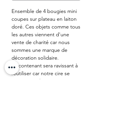
Ensemble de 4 bougies mini
coupes sur plateau en laiton
doré. Ces objets comme tous
les autres viennent d'une
vente de charité car nous
sommes une marque de
décoration solidaire.
Le contenant sera ravissant à
réutiliser car notre cire se
nettoie très bien.
Cire végan neutre.
N'oubliez pas que nous
remettons à neuf toutes les
Charity Bougies.