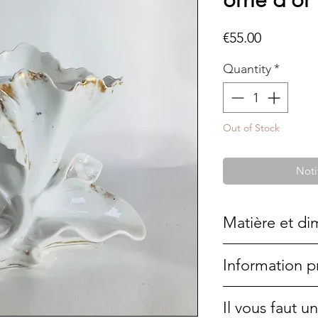
orné d'or
Price
€55.00
Quantity
*
Out of Stock
Noti
Matière et di
Porcelaine fine a
Information p
14x7cm
Cette bougie a é
Il vous faut 
une pièce unique.