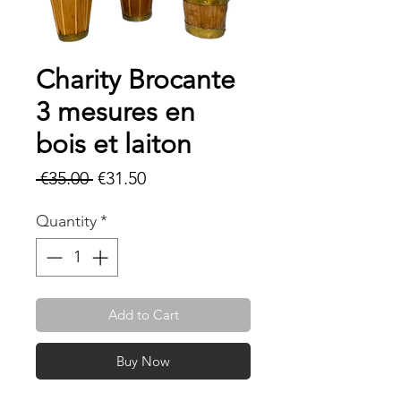
Charity Brocante
3 mesures en
bois et laiton
Regular
Sale
 €35.00 
€31.50
Price
Price
Quantity
*
Add to Cart
Buy Now