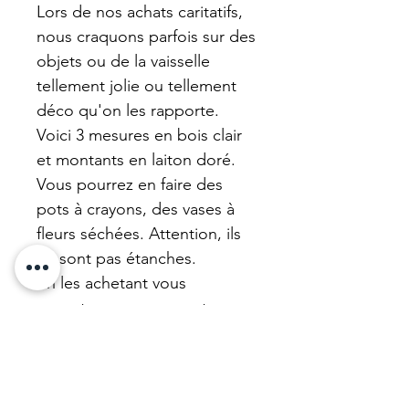
Lors de nos achats caritatifs,
nous craquons parfois sur des
objets ou de la vaisselle
tellement jolie ou tellement
déco qu'on les rapporte.
Voici 3 mesures en bois clair
et montants en laiton doré.
Vous pourrez en faire des
pots à crayons, des vases à
fleurs séchées. Attention, ils
ne sont pas étanches.
En les achetant vous
apportez avec nous votre
aide financière à la vente de
charité où nous l'avons choisi.
C'est ça la brocante solidaire,
la décoration de coeur.