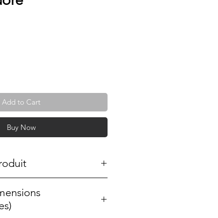
doré
Add to Cart
Buy Now
roduit
de notre collection d'objets
imensions
nt en vente de solidarité.
es)
ale. Elle provient du