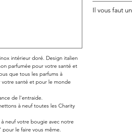
tournesol sans OG
Métal
Il vous faut 
de brûler sans f
Hauteur: 3 cm
Elle est parfaite
Diamère : 9,5 cm
Si vous désirez 
à l'intérieur. Ell
commande dans l
comme cela vous
pochettes en tiss
beaucoup plus l
voir sur cette p
A la fin, vous po
nox intérieur doré. Design italien
contenant très fa
 non parfumée pour votre santé et
nettoie très faci
vous que tous les parfums à
Les bougies ne 
 votre santé et pour le monde
surveillance. Ne 
enfants. Ne pas 
ance de l'entraide.
(risque de brulur
ettons à neuf toutes les Charity
température). Ne
est liquide. Ne p
 à neuf votre bougie avec notre
absence/ la nuit.
" pour le faire vous même.
Ne pas toucher l