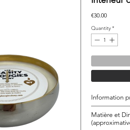
intérieur 
Price
€30.00
Quantity
*
Information p
Elle fait partie 
Matière et D
choisis uniqueme
(approximativ
La cire est végét