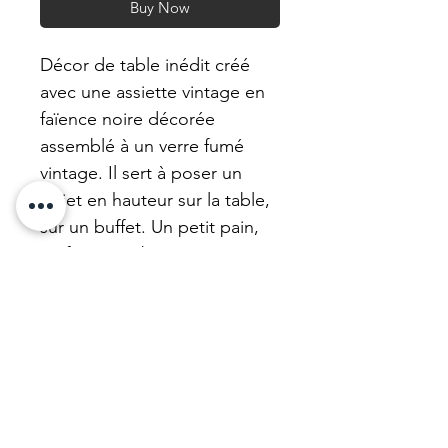
Buy Now
Décor de table inédit créé
avec une assiette vintage en
faïence noire décorée
assemblé à un verre fumé
vintage. Il sert à poser un
objet en hauteur sur la table,
sur un buffet. Un petit pain,
un fruit, une bougie... Pour
nos tables de brunch et nos
petites réceptions c'est une
jolie nouveauté !
Ces objets viennent de nos
achats en vente de charité
comme c'est toujours le cas
dans notre marque.