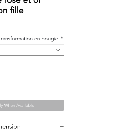
 rose et or
 fille
e
ce
transformation en bougie
*
fy When Available
mension