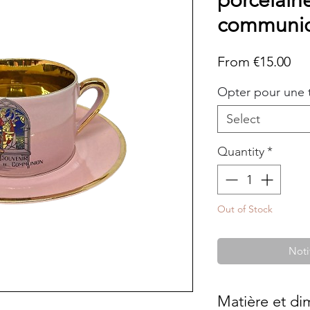
porcelaine
communion
Sal
From
€15.00
Pri
Opter pour une 
Select
Quantity
*
Out of Stock
Noti
Matière et di