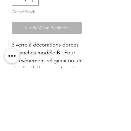
Out of Stock
Notify When Available
3 verre à décorations dorées
/ blanches modèle B. Pour
un évènement religieux ou un
clin d'oeil. Ils peuvent peut
être transformés en bougie
avec notre cire de tournesol
non parfumée.
Ces objets viennent de nos
achats en vente de charité
comme c'est toujours le cas
dans notre marque.