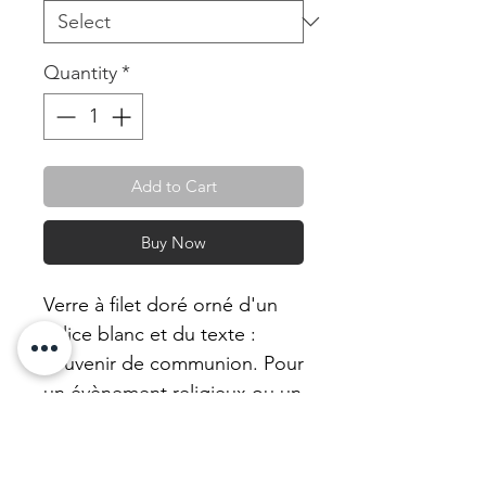
Quantity
*
Add to Cart
Buy Now
Verre à filet doré orné d'un
calice blanc et du texte :
souvenir de communion. Pour
un évènement religieux ou un
clin d'oeil. Il peut être
transformée en bougie avec
notre cire de tournesol non